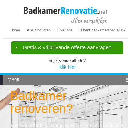
Home
Alle producten
Over ons
U bent badkamerspecialist?
Gratis & vrijblijvende offerte aanvragen
Vrijblijvende offerte?
Klik hier
MENU
Badkamer
renoveren?
Tover jouw oude badkamer om in een nieuwe badkamer