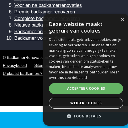
Voor en na badkamerrenovaties
Premie badkamer renoveren
×
Complete badkamer renoveren
Deze website maakt
Nieuwe badkamers
gebruik van cookies
Badkamer ontwerpen
Badkamer voor senioren
Deze site maakt gebruik van cookies om je
ervaring te verbeteren. Om onze site en
marketing zo relevant mogelijk te maken
voor je, gebruiken we eigen cookies en
© BadkamerRenovatie.net
Voorwaarden
Cookiebeleid
cookies van derden om statistieken te
Privacybeleid
Sitemap
Contact
Links
maken, bezoeken te analyseren en jouw
favoriete instellingen te onthouden.
Meer
U plaatst badkamers?
over ons cookiebeleid
ACCEPTEER COOKIES
WEIGER COOKIES
TOON DETAILS
Gratis offerte