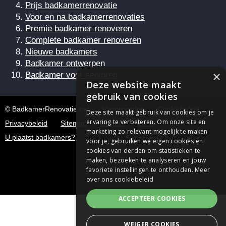
Prijs badkamerrenovatie
Voor en na badkamerrenovaties
Premie badkamer renoveren
Complete badkamer renoveren
Nieuwe badkamers
Badkamer ontwerpen
×
Badkamer voor senioren
Deze website maakt
gebruik van cookies
© BadkamerRenovatie.net
Voorwaarden
Cookiebeleid
Deze site maakt gebruik van cookies om je
ervaring te verbeteren. Om onze site en
Privacybeleid
Sitemap
Contact
Links
marketing zo relevant mogelijk te maken
U plaatst badkamers?
voor je, gebruiken we eigen cookies en
cookies van derden om statistieken te
maken, bezoeken te analyseren en jouw
favoriete instellingen te onthouden.
Meer
over ons cookiebeleid
ACCEPTEER COOKIES
WEIGER COOKIES