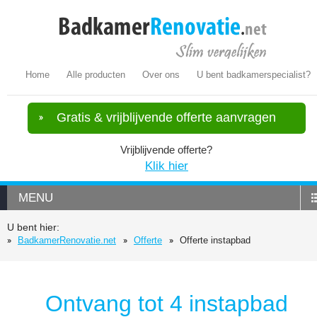
Home
Alle producten
Over ons
U bent badkamerspecialist?
Gratis & vrijblijvende offerte aanvragen
Vrijblijvende offerte?
Klik hier
MENU
U bent hier:
BadkamerRenovatie.net
Offerte
Offerte instapbad
Ontvang tot 4 instapbad