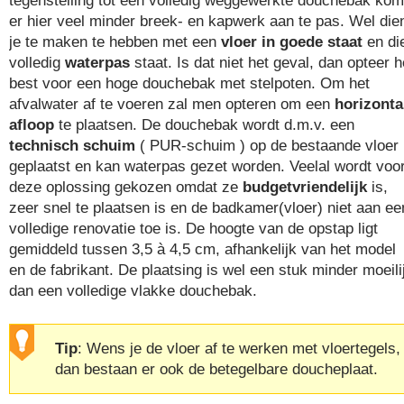
er hier veel minder breek- en kapwerk aan te pas. Wel die
je te maken te hebben met een
vloer in goede staat
en di
volledig
waterpas
staat. Is dat niet het geval, dan opteer h
best voor een hoge douchebak met stelpoten. Om het
afvalwater af te voeren zal men opteren om een
horizonta
afloop
te plaatsen. De douchebak wordt d.m.v. een
technisch schuim
( PUR-schuim ) op de bestaande vloer
geplaatst en kan waterpas gezet worden. Veelal wordt voo
deze oplossing gekozen omdat ze
budgetvriendelijk
is,
zeer snel te plaatsen is en de badkamer(vloer) niet aan ee
volledige renovatie toe is. De hoogte van de opstap ligt
gemiddeld tussen 3,5 à 4,5 cm, afhankelijk van het model
en de fabrikant. De plaatsing is wel een stuk minder moeili
dan een volledige vlakke douchebak.
Tip
: Wens je de vloer af te werken met vloertegels,
dan bestaan er ook de betegelbare doucheplaat.