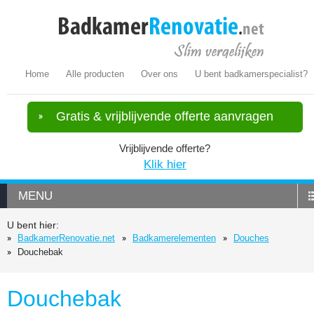
Home
Alle producten
Over ons
U bent badkamerspecialist?
Gratis & vrijblijvende offerte aanvragen
Vrijblijvende offerte?
Klik hier
MENU
U bent hier:
BadkamerRenovatie.net
Badkamerelementen
Douches
Douchebak
Douchebak