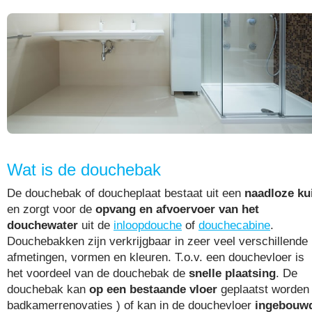
Wat is de douchebak
De douchebak of doucheplaat bestaat uit een
naadloze ku
en zorgt voor de
opvang en afvoervoer van het
douchewater
uit de
inloopdouche
of
douchecabine
.
Douchebakken zijn verkrijgbaar in zeer veel verschillende
afmetingen, vormen en kleuren. T.o.v. een douchevloer is
het voordeel van de douchebak de
snelle plaatsing
. De
douchebak kan
op een bestaande vloer
geplaatst worden 
badkamerrenovaties ) of kan in de douchevloer
ingebouw