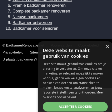
Premie badkamer renoveren
Complete badkamer renoveren
Nieuwe badkamers
Badkamer ontwerpen
Badkamer voor senioren
×
© BadkamerRenovatie.net
Voorwaarden
Cookiebeleid
Deze website maakt
Privacybeleid
Sitemap
Contact
Links
gebruik van cookies
U plaatst badkamers?
Deze site maakt gebruik van cookies om je
ervaring te verbeteren. Om onze site en
marketing zo relevant mogelijk te maken
voor je, gebruiken we eigen cookies en
cookies van derden om statistieken te
maken, bezoeken te analyseren en jouw
favoriete instellingen te onthouden.
Meer
over ons cookiebeleid
ACCEPTEER COOKIES