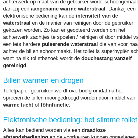
achterwerk op maat van de gebruiker wordt schoongemaa
dankzij een
aangename warme waterstraal
. Dankzij een
elektronische bediening kan de
intensiteit van de
waterstraal
en de manier van reinigen door de gebruiker
gekozen worden. Zo kan er geopteerd worden om het
achterwerk zachtjes te spoelen / reinigen of door middel v
een iets hardere
pulserende waterstraal
die van voor naa
achter de billen schoonmaakt. Het toilet is superhygiënisc
want na elk toiletbezoek wordt de
douchestang vanzelf
gereinigd
.
Billen warmen en drogen
Toiletpapier gebruiken wordt overbodig omdat na het
sproeien de billen mooi gedroogd worden door middel van
warme lucht
of
föhnfunctie
.
Elektronische bediening: het slimme toilet
Alles kan bediend worden via een
draadloze
afstandsbediening
en de voorkeuren kunnen opgeslagen