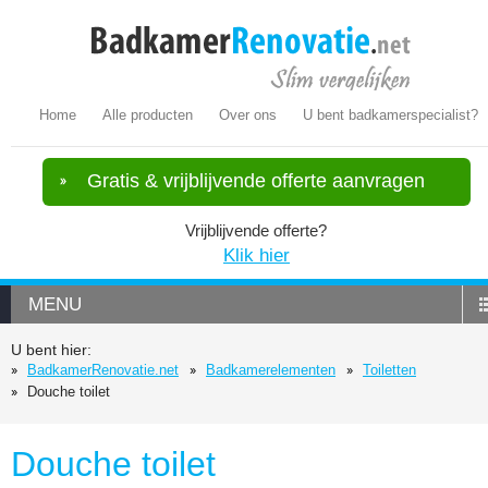
Home
Alle producten
Over ons
U bent badkamerspecialist?
Gratis & vrijblijvende offerte aanvragen
Vrijblijvende offerte?
Klik hier
MENU
U bent hier:
BadkamerRenovatie.net
Badkamerelementen
Toiletten
Douche toilet
Douche toilet