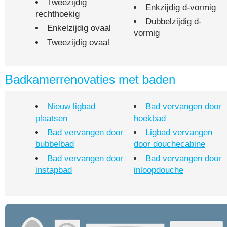
Tweezijdig
Enkzijdig d-vormig
rechthoekig
Dubbelzijdig d-
Enkelzijdig ovaal
vormig
Tweezijdig ovaal
Badkamerrenovaties met baden
Nieuw ligbad
Bad vervangen door
plaatsen
hoekbad
Bad vervangen door
Ligbad vervangen
bubbelbad
door douchecabine
Bad vervangen door
Bad vervangen door
instapbad
inloopdouche