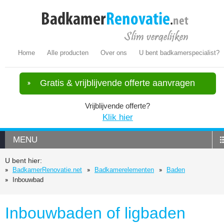
Home
Alle producten
Over ons
U bent badkamerspecialist?
Gratis & vrijblijvende offerte aanvragen
Vrijblijvende offerte?
Klik hier
MENU
U bent hier:
BadkamerRenovatie.net
Badkamerelementen
Baden
Inbouwbad
Inbouwbaden of ligbaden